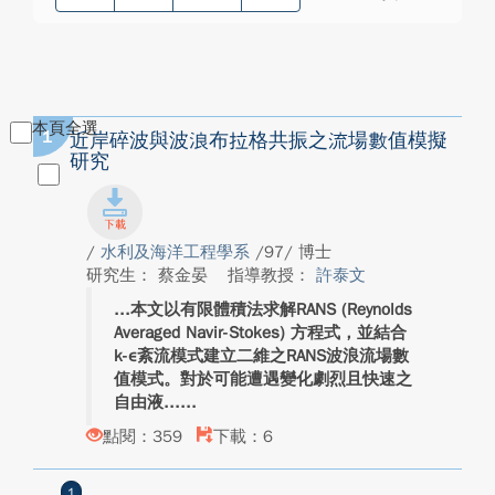
本頁全選
1
近岸碎波與波浪布拉格共振之流場數值模擬
研究
/
水利及海洋工程學系
/97/ 博士
研究生： 蔡金晏
指導教授：
許泰文
本文以有限體積法求解RANS (Reynolds
Averaged Navir-Stokes) 方程式，並結合
k-ε紊流模式建立二維之RANS波浪流場數
值模式。對於可能遭遇變化劇烈且快速之
自由液...
點閱：359
下載：6
1