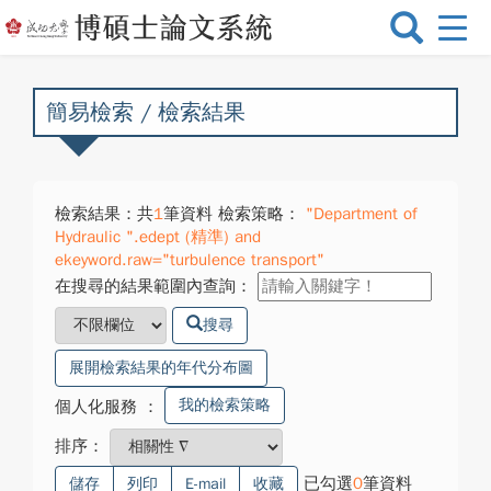
選
單
切
換
簡易檢索 / 檢索結果
檢索結果：共
1
筆資料 檢索策略：
"Department of
Hydraulic ".edept (精準) and
ekeyword.raw="turbulence transport"
在搜尋的結果範圍內查詢：
搜尋
展開檢索結果的年代分布圖
我的檢索策略
個人化服務
：
排序：
已勾選
0
筆資料
儲存
列印
E-mail
收藏