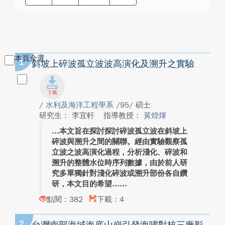
本頁全選
1
斜坡上碎波孤立波波高演化及溯升之實驗
/
水利及海洋工程學系
/95/ 碩士
研究生： 李宜軒
指導教授：
黃煌煇
本文旨在探討探討碎波孤立波在斜坡上
碎波與溯升之間的關聯。經由實驗觀察孤
立波之波高演化過程，分析淺化、碎波和
溯升的整體水位時序列數據，由於前人研
究多單獨針對淺化碎波或溯升部份各自鑽
研，本文目的希望...
點閱：382
下載：4
2