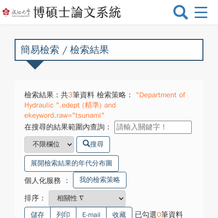
選
單
切
換
簡易檢索 / 檢索結果
檢索結果：共
3
筆資料 檢索策略：
"Department of
Hydraulic ".edept (精準) and
ekeyword.raw="tsunami"
在搜尋的結果範圍內查詢：
搜尋
展開檢索結果的年代分布圖
我的檢索策略
個人化服務
：
排序：
已勾選
0
筆資料
儲存
列印
E-mail
收藏