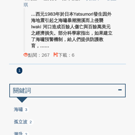
琪
西元1983年於日本Yatsumori發生因外
海地震引起之海嘯暴潮溯溪而上侵襲
Iwaki 河口造成百餘人傷亡與百餘萬美元
之經濟損失。部分科學家指出，如果建立
了海嘯預警機制，給人們提供防護教
育，...
點閱：267
下載：6
1
關鍵詞
海嘯
3
孤立波
2
溯升
2