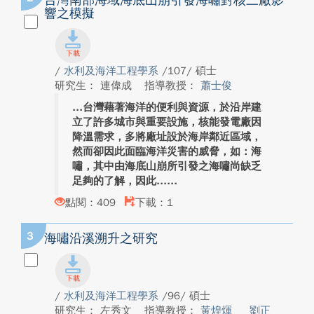
台灣南部海域海底山崩引發海嘯對核三廠影
響之模擬
/
水利及海洋工程學系
/107/ 碩士
研究生： 連偉成
指導教授：
蕭士俊
台灣藉著海洋的便利與資源，於沿岸建
立了許多城市與重要設施，核能發電廠因
降溫需求，多將廠址設於海岸鄰近區域，
然而卻因此面臨海洋災害的威脅，如：海
嘯，其中由海底山崩所引發之海嘯尚缺乏
足夠的了解，因此...
點閱：409
下載：1
3
海嘯沿溪溯升之研究
/
水利及海洋工程學系
/96/ 碩士
研究生： 左秀文
指導教授：
黃煌煇
劉正