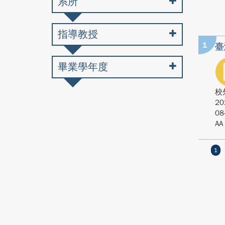
系所
指導教授
1
臺
畢業學年度
校
20
08
AA
1