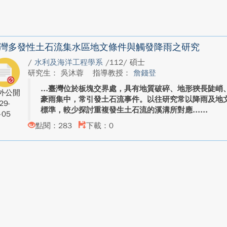
灣多發性土石流集水區地文條件與觸發降雨之研究
/
水利及海洋工程學系
/112/ 碩士
研究生： 吳沐蓉
指導教授：
詹錢登
臺灣位於板塊交界處，具有地質破碎、地形狹長陡峭
外公開
豪雨集中，常引發土石流事件。以往研究常以降雨及地
29-
標準，較少探討重複發生土石流的溪溝所對應...
-05
點閱：283
下載：0