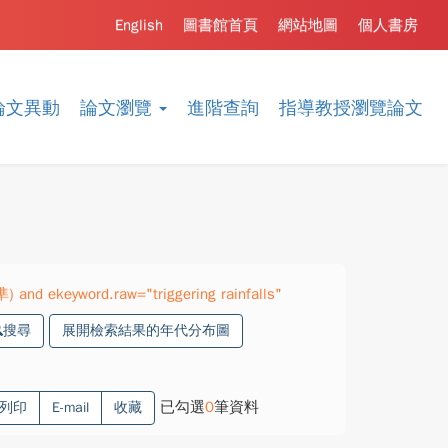
English
圖書館首頁
網站地圖
個人書房
論文異動
論文瀏覽
進階查詢
指導教授瀏覽論文
) and ekeyword.raw="triggering rainfalls"
搜尋
展開檢索結果的年代分布圖
已勾選
0
筆資料
列印
E-mail
收藏