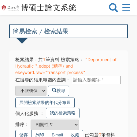
選
單
切
換
簡易檢索 / 檢索結果
檢索結果：共
1
筆資料 檢索策略：
"Department of
Hydraulic ".edept (精準) and
ekeyword.raw="transport process"
在搜尋的結果範圍內查詢：
搜尋
展開檢索結果的年代分布圖
我的檢索策略
個人化服務
：
排序：
已勾選
0
筆資料
儲存
列印
E-mail
收藏