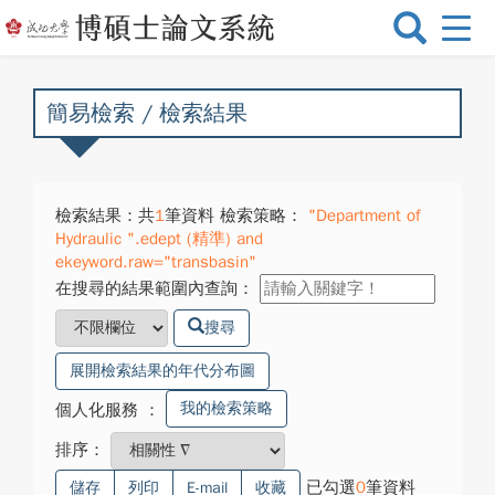
選
單
切
換
簡易檢索 / 檢索結果
檢索結果：共
1
筆資料 檢索策略：
"Department of
Hydraulic ".edept (精準) and
ekeyword.raw="transbasin"
在搜尋的結果範圍內查詢：
搜尋
展開檢索結果的年代分布圖
我的檢索策略
個人化服務
：
排序：
已勾選
0
筆資料
儲存
列印
E-mail
收藏