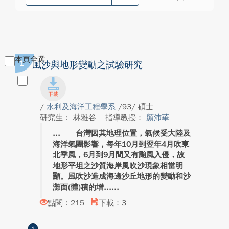
本頁全選
1
風沙與地形變動之試驗研究
/
水利及海洋工程學系
/93/ 碩士
研究生： 林雅谷
指導教授：
顏沛華
台灣因其地理位置，氣候受大陸及
海洋氣團影響，每年10月到翌年4月吹東
北季風，6月到9月間又有颱風入侵，故
地形平坦之沙質海岸風吹沙現象相當明
顯。風吹沙造成海邊沙丘地形的變動和沙
灘面(體)積的增...
點閱：215
下載：3