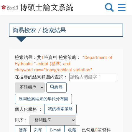
選
單
切
換
簡易檢索 / 檢索結果
檢索結果：共
1
筆資料 檢索策略：
"Department of
Hydraulic ".edept (精準) and
ekeyword.raw="topographical variation"
在搜尋的結果範圍內查詢：
搜尋
展開檢索結果的年代分布圖
我的檢索策略
個人化服務
：
排序：
已勾選
0
筆資料
儲存
列印
E-mail
收藏