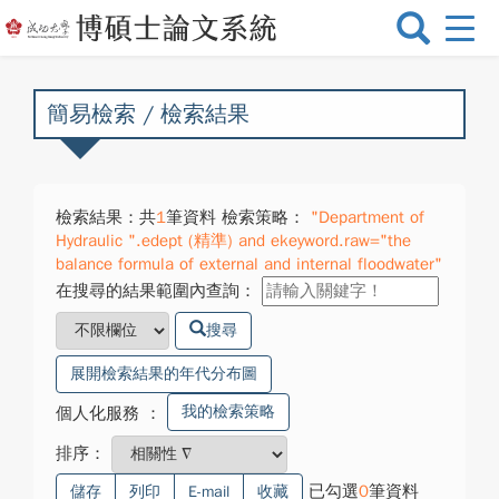
選
單
切
換
簡易檢索 / 檢索結果
檢索結果：共
1
筆資料 檢索策略：
"Department of
Hydraulic ".edept (精準) and ekeyword.raw="the
balance formula of external and internal floodwater"
在搜尋的結果範圍內查詢：
搜尋
展開檢索結果的年代分布圖
我的檢索策略
個人化服務
：
排序：
已勾選
0
筆資料
儲存
列印
E-mail
收藏