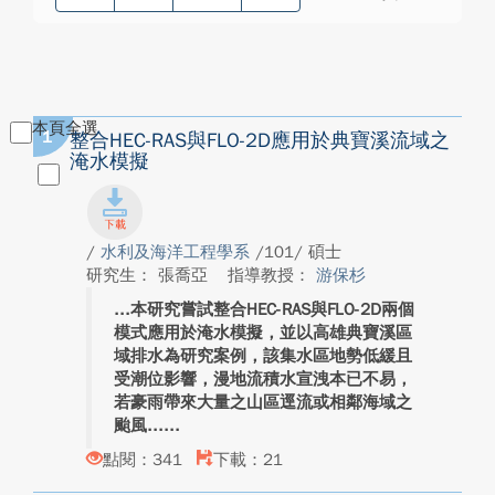
本頁全選
1
整合HEC-RAS與FLO-2D應用於典寶溪流域之
淹水模擬
/
水利及海洋工程學系
/101/ 碩士
研究生： 張喬亞
指導教授：
游保杉
本研究嘗試整合HEC-RAS與FLO-2D兩個
模式應用於淹水模擬，並以高雄典寶溪區
域排水為研究案例，該集水區地勢低緩且
受潮位影響，漫地流積水宣洩本已不易，
若豪雨帶來大量之山區逕流或相鄰海域之
颱風...
點閱：341
下載：21