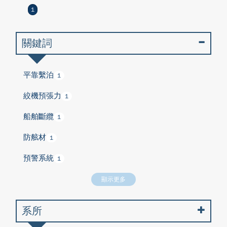
1
關鍵詞
平靠繫泊
1
絞機預張力
1
船舶斷纜
1
防舷材
1
預警系統
1
顯示更多
系所