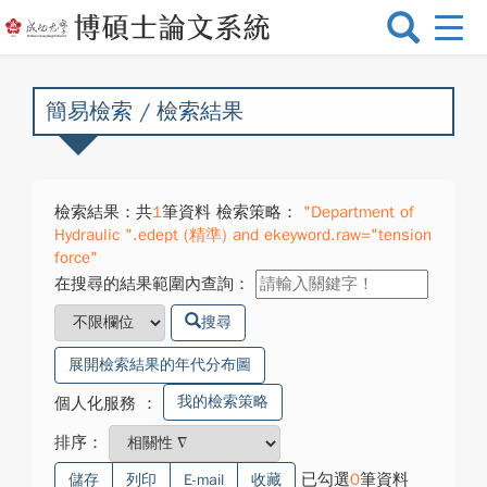
選
單
切
換
簡易檢索 / 檢索結果
檢索結果：共
1
筆資料 檢索策略：
"Department of
Hydraulic ".edept (精準) and ekeyword.raw="tension
force"
在搜尋的結果範圍內查詢：
搜尋
展開檢索結果的年代分布圖
我的檢索策略
個人化服務
：
排序：
已勾選
0
筆資料
儲存
列印
E-mail
收藏