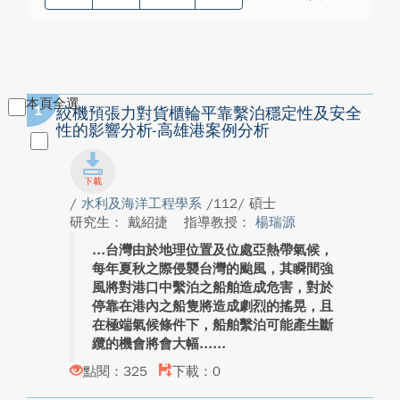
本頁全選
1
絞機預張力對貨櫃輪平靠繫泊穩定性及安全
性的影響分析-高雄港案例分析
/
水利及海洋工程學系
/112/ 碩士
研究生： 戴紹捷
指導教授：
楊瑞源
台灣由於地理位置及位處亞熱帶氣候，
每年夏秋之際侵襲台灣的颱風，其瞬間強
風將對港口中繫泊之船舶造成危害，對於
停靠在港內之船隻將造成劇烈的搖晃，且
在極端氣候條件下，船舶繫泊可能產生斷
纜的機會將會大幅...
點閱：325
下載：0