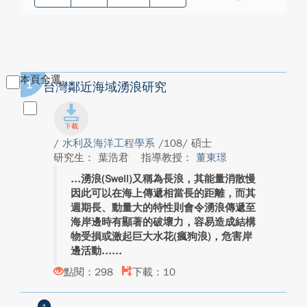
本頁全選
1
台灣鄰近海域湧浪研究
/
水利及海洋工程學系
/108/ 碩士
研究生： 葉浩君
指導教授：
董東璟
湧浪(Swell)又稱為長浪，其能量消散慢
因此可以在海上傳遞相當長的距離，而其
週期長、動量大的特性則會令湧浪傳遞至
海岸邊時有顯著的破壞力，容易造成結構
物受損或激起巨大水花(瘋狗浪)，危害岸
邊活動...
點閱：298
下載：10