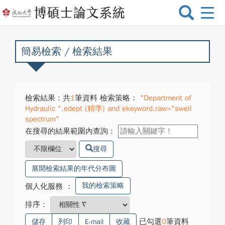
選
單
切
換
簡易檢索 / 檢索結果
檢索結果：共
1
筆資料 檢索策略：
"Department of
Hydraulic ".edept (精準) and ekeyword.raw="swell
spectrum"
在搜尋的結果範圍內查詢：
搜尋
展開檢索結果的年代分布圖
我的檢索策略
個人化服務
：
排序：
已勾選
0
筆資料
儲存
列印
E-mail
收藏