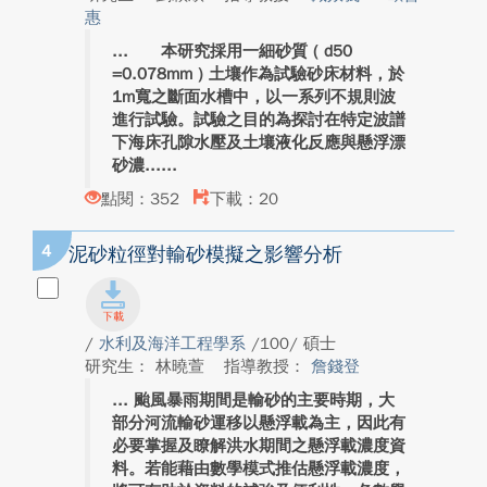
惠
本研究採用一細砂質 ( d50
=0.078mm ) 土壤作為試驗砂床材料，於
1m寬之斷面水槽中，以一系列不規則波
進行試驗。試驗之目的為探討在特定波譜
下海床孔隙水壓及土壤液化反應與懸浮漂
砂濃...
點閱：352
下載：20
4
泥砂粒徑對輸砂模擬之影響分析
/
水利及海洋工程學系
/100/ 碩士
研究生： 林曉萱
指導教授：
詹錢登
颱風暴雨期間是輸砂的主要時期，大
部分河流輸砂運移以懸浮載為主，因此有
必要掌握及瞭解洪水期間之懸浮載濃度資
料。若能藉由數學模式推估懸浮載濃度，