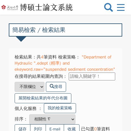
選
單
切
換
簡易檢索 / 檢索結果
檢索結果：共
4
筆資料 檢索策略：
"Department of
Hydraulic ".edept (精準) and
ekeyword.raw="suspended sediment concentration"
在搜尋的結果範圍內查詢：
搜尋
展開檢索結果的年代分布圖
我的檢索策略
個人化服務
：
排序：
已勾選
0
筆資料
儲存
列印
E-mail
收藏