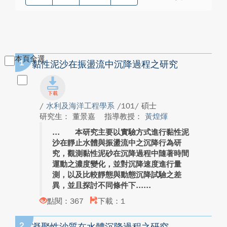
本頁全選
1
黏性泥沙在振盪流中沉降過程之研究
/
水利及海洋工程學系
/101/ 碩士
研究生： 董景嘉
指導教授：
黃煌煇
本研究主要以實驗方式進行黏性泥
沙在靜止水體與振盪流中之沉降行為研
究，觀測黏性泥砂在沉降過程中隨著時間
運動之濃度變化，並對沉降速度進行量
測，以及比較靜態與動態沉降試驗之差
異，並且探討不同條件下...
點閱：367
下載：1
2