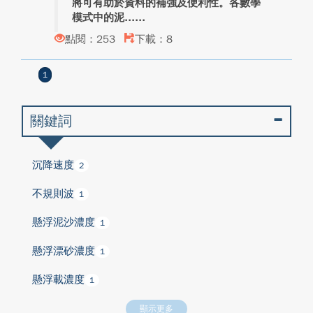
將可有助於資料的補強及便利性。各數學
模式中的泥...
點閱：253
下載：8
1
關鍵詞
沉降速度
2
不規則波
1
懸浮泥沙濃度
1
懸浮漂砂濃度
1
懸浮載濃度
1
顯示更多