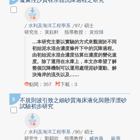
凝聚性沙質在水體沉降過程之研究
/
水利及海洋工程學系
/97/ 碩士
研究生： 黃鈺軒
指導教授：
黃煌煇
本研究主要以實驗的方式來觀測於不同
初始泥水混合濃度條件下中的沉降過程。
由初始泥水混合濃度估算出濃度的變化速
度。除了運用在水庫上，本文亦希望了解
整個沉降機制可以運用處理泥砂運動、解
決海岸的流失以及...
點閱：357
下載：3
3
不規則波引致之細砂質海床液化與懸浮漂砂
試驗初步研究
/
水利及海洋工程學系
/90/ 碩士
研究生： 劉穎欣
指導教授：
臧效義
歐善