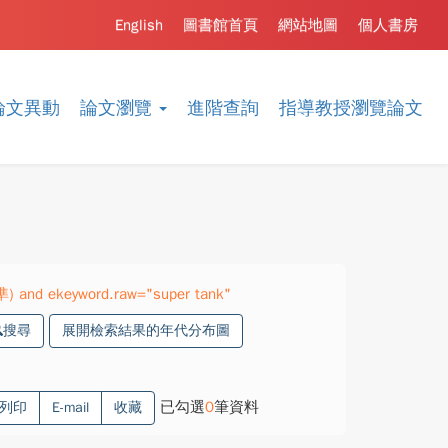
English
圖書館首頁
網站地圖
個人書房
論文異動
論文瀏覽
進階查詢
指導教授瀏覽論文
準) and ekeyword.raw="super tank"
搜尋
展開檢索結果的年代分布圖
已勾選
0
筆資料
列印
E-mail
收藏