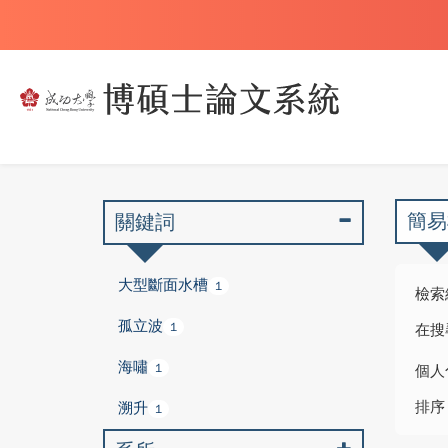
簡易
關鍵詞
大型斷面水槽
1
檢索
孤立波
1
在搜
海嘯
1
個人
排序
溯升
1