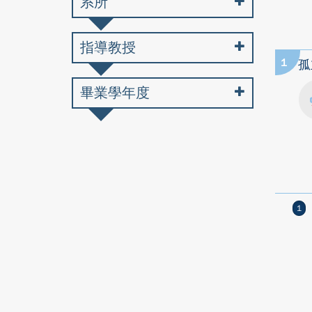
系所
指導教授
1
孤
畢業學年度
1