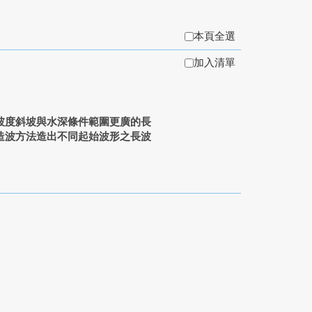
本頁全選
加入清單
坡度斜坡與水深條件範圍更廣的長
造波方法造出不同起始波形之長波