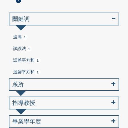
1
關鍵詞
波高
1
試誤法
1
誤差平方和
1
迴歸平方和
1
系所
指導教授
畢業學年度