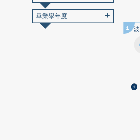
畢業學年度
1
波
1