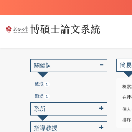
簡易
關鍵詞
波浪
1
檢索
潛堤
1
在搜
系所
個人
排序
指導教授