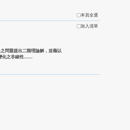
本頁全選
加入清單
堤之問題提出二階理論解，並藉以
之非線性...