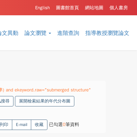
English
圖書館首頁
網站地圖
個人書房
論文異動
論文瀏覽
進階查詢
指導教授瀏覽論文
準) and ekeyword.raw="submerged structure"
搜尋
展開檢索結果的年代分布圖
已勾選
0
筆資料
列印
E-mail
收藏