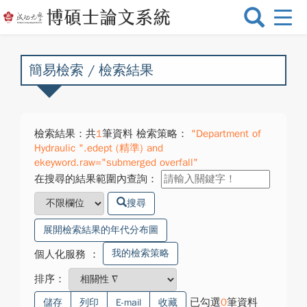
選
單
切
換
簡易檢索 / 檢索結果
檢索結果：共
1
筆資料 檢索策略：
"Department of
Hydraulic ".edept (精準) and
ekeyword.raw="submerged overfall"
在搜尋的結果範圍內查詢：
搜尋
展開檢索結果的年代分布圖
我的檢索策略
個人化服務
：
排序：
已勾選
0
筆資料
儲存
列印
E-mail
收藏