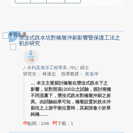
本頁全選
1
潛沒式跌水坑對橋墩沖刷影響暨保護工法之
初步研究
/
水利及海洋工程學系
/91/ 碩士
研究生： 林達志
指導教授：
黃進坤
本文主要探討橋墩在潛沒式跌水下之
影響，並對照張(2002)之試驗，探討兩種
不同流量下，潛沒式跌水對橋墩沖刷之差
異。由試驗結果可知，橋墩設置於跌水沖
刷坑之上游平衡位置時，其刷深會小於單
純橋...
點閱：248
下載：1