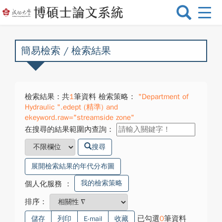
選
單
切
換
簡易檢索 / 檢索結果
檢索結果：共
1
筆資料 檢索策略：
"Department of
Hydraulic ".edept (精準) and
ekeyword.raw="streamside zone"
在搜尋的結果範圍內查詢：
搜尋
展開檢索結果的年代分布圖
我的檢索策略
個人化服務
：
排序：
已勾選
0
筆資料
儲存
列印
E-mail
收藏