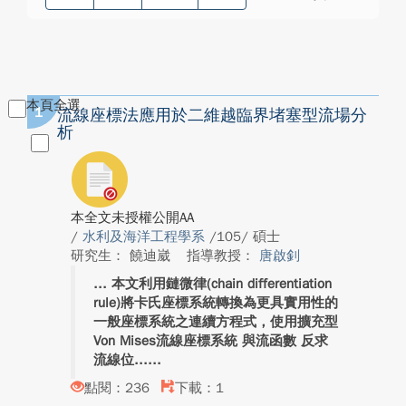
本頁全選
1
流線座標法應用於二維越臨界堵塞型流場分
析
本全文未授權公開AA
/
水利及海洋工程學系
/105/ 碩士
研究生： 饒迪崴
指導教授：
唐啟釗
本文利用鏈微律(chain differentiation
rule)將卡氏座標系統轉換為更具實用性的
一般座標系統之連續方程式，使用擴充型
Von Mises流線座標系統 與流函數 反求
流線位...
點閱：236
下載：1