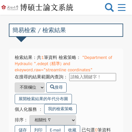
選
單
切
換
簡易檢索 / 檢索結果
檢索結果：共
1
筆資料 檢索策略：
"Department of
Hydraulic ".edept (精準) and
ekeyword.raw="streamline coordinates"
在搜尋的結果範圍內查詢：
搜尋
展開檢索結果的年代分布圖
我的檢索策略
個人化服務
：
排序：
已勾選
0
筆資料
儲存
列印
E-mail
收藏