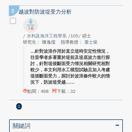
2
越波對防波堤受力分析
/
水利及海洋工程學系
/105/ 碩士
研究生： 陳逸儒
指導教授：
蕭士俊
針對波浪作用於直立堤時安定性情況，
往昔學者多著重於堤前及堤底波力進行探
討，針對堤後斷面受力情況相關研究相對
較少，本文利用水工模型試驗且加入考慮
堤後斷面受力，探討於波浪條件較大的情
況下，防波堤受越...
點閱：468
下載：32
1
關鍵詞