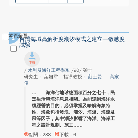
本頁全選
1
台灣海域高解析度潮汐模式之建立—敏感度
試驗
/
水利及海洋工程學系
/90/ 碩士
研究生： 葉姍霈
指導教授：
莊士賢
高家
俊
海洋佔地球總面積百分之七十，民
眾生活與海洋息息相關。為能達到海洋永
續經營的目的，必須掌握及瞭解海象特
性。海象包括波浪、潮汐、海溫、海流及
風等因子，其中潮汐影響了海洋、海岸工
程之設計規劃、施工...
點閱：288
下載：6