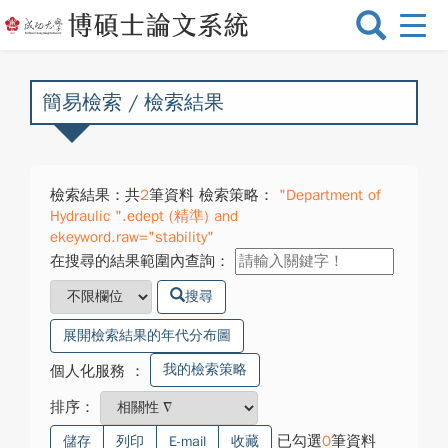
選
單
切
換
簡易檢索 / 檢索結果
檢索結果：共
2
筆資料 檢索策略：
"Department of
Hydraulic ".edept (精準) and
ekeyword.raw="stability"
在搜尋的結果範圍內查詢：
搜尋
展開檢索結果的年代分布圖
我的檢索策略
個人化服務
：
排序：
已勾選
0
筆資料
儲存
列印
E-mail
收藏