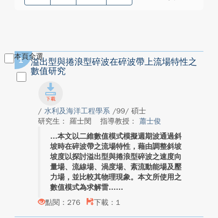
本頁全選
1
溢出型與捲浪型碎波在碎波帶上流場特性之
數值研究
/
水利及海洋工程學系
/99/ 碩士
研究生： 羅士閔
指導教授：
蕭士俊
本文以二維數值模式模擬週期波通過斜
坡時在碎波帶之流場特性，藉由調整斜坡
坡度以探討溢出型與捲浪型碎波之速度向
量場、流線場、渦度場、紊流動能場及壓
力場，並比較其物理現象。本文所使用之
數值模式為求解雷...
點閱：276
下載：1