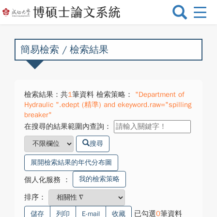
選
單
切
換
簡易檢索 / 檢索結果
檢索結果：共
1
筆資料 檢索策略：
"Department of
Hydraulic ".edept (精準) and ekeyword.raw="spilling
breaker"
在搜尋的結果範圍內查詢：
搜尋
展開檢索結果的年代分布圖
我的檢索策略
個人化服務
：
排序：
已勾選
0
筆資料
儲存
列印
E-mail
收藏