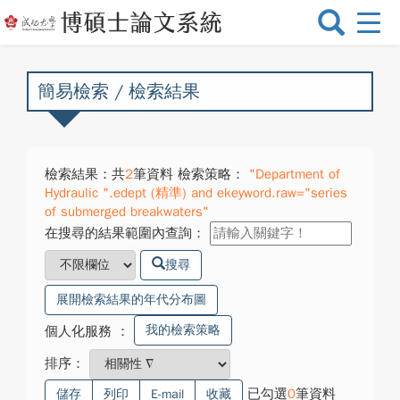
選
單
切
換
簡易檢索 / 檢索結果
檢索結果：共
2
筆資料 檢索策略：
"Department of
Hydraulic ".edept (精準) and ekeyword.raw="series
of submerged breakwaters"
在搜尋的結果範圍內查詢：
搜尋
展開檢索結果的年代分布圖
我的檢索策略
個人化服務
：
排序：
已勾選
0
筆資料
儲存
列印
E-mail
收藏