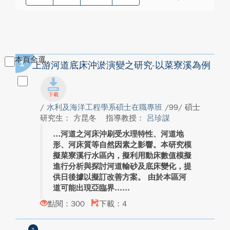
本頁全選
1
上游河道底床沖淤演變之研究-以菜寮溪為例
/
水利及海洋工程學系碩士在職專班
/99/ 碩士
研究生： 方昆冬
指導教授：
呂珍謀
河道之河床沖刷受水理特性、河道地
形、河床質等自然因素之影響。本研究模
擬菜寮溪行水區內，擬利用動床數值模擬
進行分析與探討河道輸砂及底床變化，提
供日後據以擬訂改善方案。 由於本區河
道可能出現亞臨界...
點閱：300
下載：4