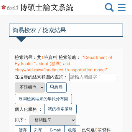
選
單
切
換
簡易檢索 / 檢索結果
檢索結果：共
1
筆資料 檢索策略：
"Department of
Hydraulic ".edept (精準) and
ekeyword.raw="sediment transportation model"
在搜尋的結果範圍內查詢：
搜尋
展開檢索結果的年代分布圖
我的檢索策略
個人化服務
：
排序：
已勾選
0
筆資料
儲存
列印
E-mail
收藏