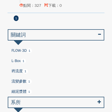
點閱：327
下載：0
1
關鍵詞
FLOW-3D
1
L-Box
1
坍流度
1
流變參數
1
細泥漿體
1
系所