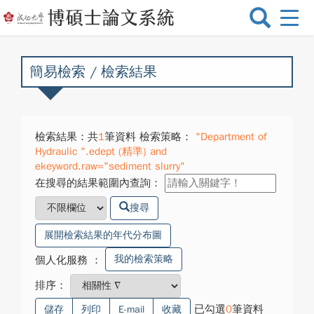
選
單
切
換
簡易檢索 / 檢索結果
檢索結果：共
1
筆資料 檢索策略：
"Department of
Hydraulic ".edept (精準) and
ekeyword.raw="sediment slurry"
在搜尋的結果範圍內查詢：
搜尋
展開檢索結果的年代分布圖
我的檢索策略
個人化服務
：
排序：
已勾選
0
筆資料
儲存
列印
E-mail
收藏