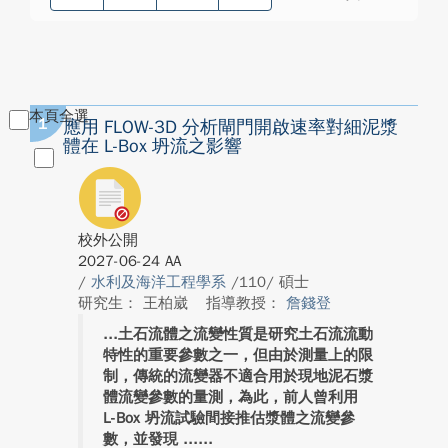
本頁全選
1
應用 FLOW-3D 分析閘門開啟速率對細泥漿
體在 L-Box 坍流之影響
校外公開
2027-06-24 AA
/
水利及海洋工程學系
/110/ 碩士
研究生： 王柏崴
指導教授：
詹錢登
土石流體之流變性質是研究土石流流動
特性的重要參數之一，但由於測量上的限
制，傳統的流變器不適合用於現地泥石漿
體流變參數的量測，為此，前人曾利用
L-Box 坍流試驗間接推估漿體之流變參
數，並發現 ...