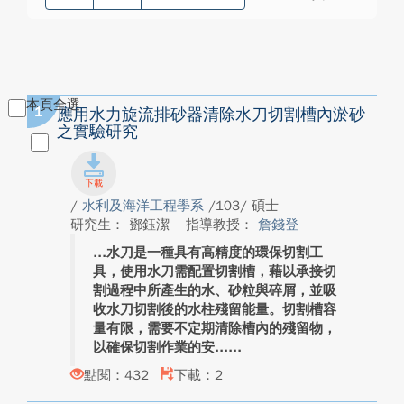
本頁全選
1
應用水力旋流排砂器清除水刀切割槽內淤砂
之實驗研究
/
水利及海洋工程學系
/103/ 碩士
研究生： 鄧鈺潔
指導教授：
詹錢登
水刀是一種具有高精度的環保切割工
具，使用水刀需配置切割槽，藉以承接切
割過程中所產生的水、砂粒與碎屑，並吸
收水刀切割後的水柱殘留能量。切割槽容
量有限，需要不定期清除槽內的殘留物，
以確保切割作業的安...
點閱：432
下載：2