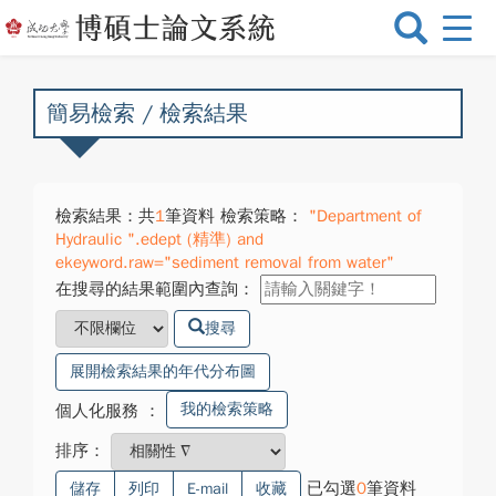
選
單
切
換
簡易檢索 / 檢索結果
檢索結果：共
1
筆資料 檢索策略：
"Department of
Hydraulic ".edept (精準) and
ekeyword.raw="sediment removal from water"
在搜尋的結果範圍內查詢：
搜尋
展開檢索結果的年代分布圖
我的檢索策略
個人化服務
：
排序：
已勾選
0
筆資料
儲存
列印
E-mail
收藏