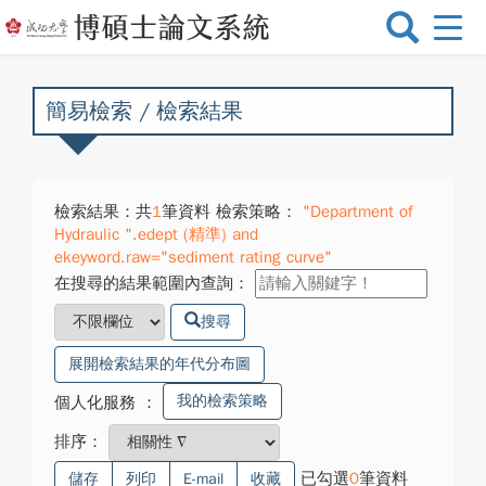
選
單
切
換
簡易檢索 / 檢索結果
檢索結果：共
1
筆資料 檢索策略：
"Department of
Hydraulic ".edept (精準) and
ekeyword.raw="sediment rating curve"
在搜尋的結果範圍內查詢：
搜尋
展開檢索結果的年代分布圖
我的檢索策略
個人化服務
：
排序：
已勾選
0
筆資料
儲存
列印
E-mail
收藏