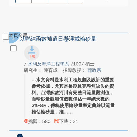
本頁全選
1
以聯結函數補遺日懸浮載輸砂量
/
水利及海洋工程學系
/109/ 碩士
研究生： 連育成
指導教授：
蕭政宗
水文資料是水利工程規劃及設計的重要
參考依據，尤其是長期且完整無缺失的資
料。台灣多數河川有完整日流量觀測值，
而輸砂量觀測值個數僅佔一年總天數的
2%~8%，傳統使用輸砂量率定曲線以流量
推估輸砂量，推...
點閱：580
下載：31