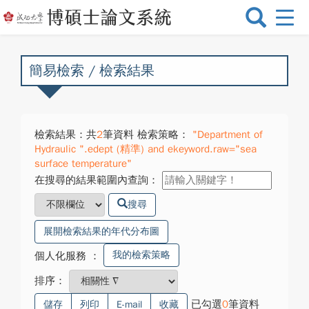
選
單
切
換
簡易檢索 / 檢索結果
檢索結果：共
2
筆資料 檢索策略：
"Department of
Hydraulic ".edept (精準) and ekeyword.raw="sea
surface temperature"
在搜尋的結果範圍內查詢：
搜尋
展開檢索結果的年代分布圖
我的檢索策略
個人化服務
：
排序：
已勾選
0
筆資料
儲存
列印
E-mail
收藏