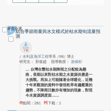
本頁全選
1
結合季節雨量與水文模式於枯水期旬流量預
測
/
水利及海洋工程學系
/98/ 博士
研究生： 郭俊超
指導教授：
游保杉
台灣在豐枯水期降雨之分配較為懸
殊，長期以來對枯水期之水資源供應是一
大挑戰。再加上可能隨著全球暖化，近幾
十年來觀測的資料中發現乾旱有趨嚴重的
趨勢，不降雨日數亦有增加的現象，對現
今水資源調度面...
點閱：281
下載：1