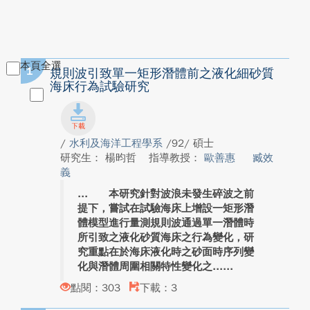
本頁全選
1
規則波引致單一矩形潛體前之液化細砂質
海床行為試驗研究
/
水利及海洋工程學系
/92/ 碩士
研究生： 楊昀哲
指導教授：
歐善惠
臧效
義
本研究針對波浪未發生碎波之前
提下，嘗試在試驗海床上增設一矩形潛
體模型進行量測規則波通過單一潛體時
所引致之液化砂質海床之行為變化，研
究重點在於海床液化時之砂面時序列變
化與潛體周圍相關特性變化之...
點閱：303
下載：3