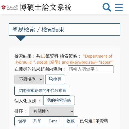
選
單
切
換
簡易檢索 / 檢索結果
檢索結果：共
13
筆資料 檢索策略：
"Department of
Hydraulic ".edept (精準) and ekeyword.raw="scour"
在搜尋的結果範圍內查詢：
搜尋
展開檢索結果的年代分布圖
我的檢索策略
個人化服務
：
排序：
已勾選
0
筆資料
儲存
列印
E-mail
收藏