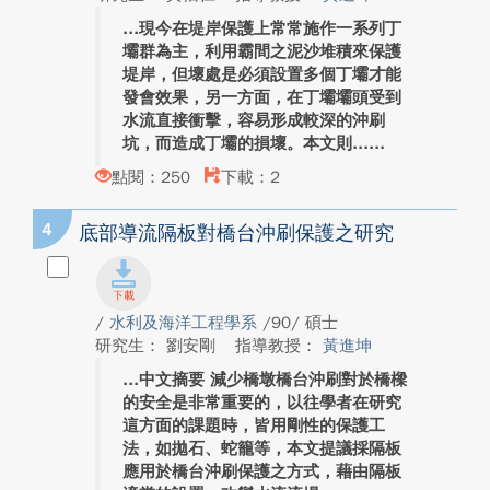
現今在堤岸保護上常常施作一系列丁
壩群為主，利用霸間之泥沙堆積來保護
堤岸，但壞處是必須設置多個丁壩才能
發會效果，另一方面，在丁壩壩頭受到
水流直接衝擊，容易形成較深的沖刷
坑，而造成丁壩的損壞。本文則...
點閱：250
下載：2
4
底部導流隔板對橋台沖刷保護之研究
/
水利及海洋工程學系
/90/ 碩士
研究生： 劉安剛
指導教授：
黃進坤
中文摘要 減少橋墩橋台沖刷對於橋樑
的安全是非常重要的，以往學者在研究
這方面的課題時，皆用剛性的保護工
法，如拋石、蛇籠等，本文提議採隔板
應用於橋台沖刷保護之方式，藉由隔板