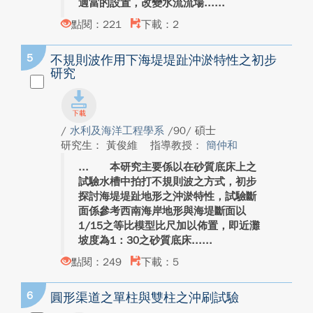
適當的設置，改變水流流場...
點閱：221
下載：2
5
不規則波作用下海堤堤趾沖淤特性之初步
研究
/
水利及海洋工程學系
/90/ 碩士
研究生： 黃俊維
指導教授：
簡仲和
本研究主要係以在砂質底床上之
試驗水槽中拍打不規則波之方式，初步
探討海堤堤趾地形之沖淤特性，試驗斷
面係參考西南海岸地形與海堤斷面以
1/15之等比模型比尺加以佈置，即近灘
坡度為1：30之砂質底床...
點閱：249
下載：5
6
圓形渠道之單柱與雙柱之沖刷試驗