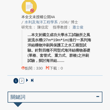
本全文未授權公開AA
/
水利及海洋工程學系
/108/ 博士
研究生： 陳信宏
指導教授：
蕭士俊
本文於國立成功大學水工試驗所之風
波流水槽(27m*19m*1m)進行一系列海
洋結構物沖刷與保護工之水工模型試
驗。針對四種不同型式海洋結構物基礎
(單樁、套管式、重力式、群樁)之沖刷
試驗，探討海洋結...
點閱：330
下載：0
1
2
關鍵詞