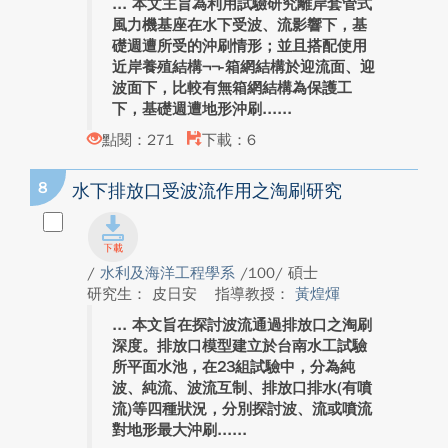
本文主旨為利用試驗研究離岸套管式
風力機基座在水下受波、流影響下，基
礎週遭所受的沖刷情形；並且搭配使用
近岸養殖結構¬¬-箱網結構於迎流面、迎
波面下，比較有無箱網結構為保護工
下，基礎週遭地形沖刷...
點閱：271
下載：6
8
水下排放口受波流作用之淘刷研究
/
水利及海洋工程學系
/100/ 碩士
研究生： 皮日安
指導教授：
黃煌煇
本文旨在探討波流通過排放口之淘刷
深度。排放口模型建立於台南水工試驗
所平面水池，在23組試驗中，分為純
波、純流、波流互制、排放口排水(有噴
流)等四種狀況，分別探討波、流或噴流
對地形最大沖刷...