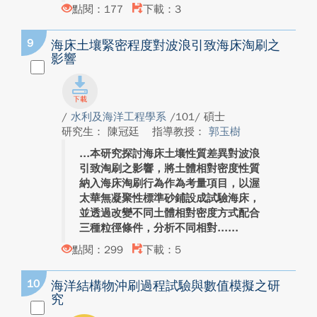
點閱：177
下載：3
9
海床土壤緊密程度對波浪引致海床淘刷之
影響
/
水利及海洋工程學系
/101/ 碩士
研究生： 陳冠廷
指導教授：
郭玉樹
本研究探討海床土壤性質差異對波浪
引致淘刷之影響，將土體相對密度性質
納入海床淘刷行為作為考量項目，以渥
太華無凝聚性標準砂鋪設成試驗海床，
並透過改變不同土體相對密度方式配合
三種粒徑條件，分析不同相對...
點閱：299
下載：5
10
海洋結構物沖刷過程試驗與數值模擬之研
究