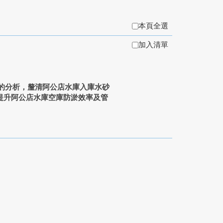
本頁全選
加入清單
的分析，釐清阿公店水庫入庫水砂
提升阿公店水庫空庫防淤效率及管