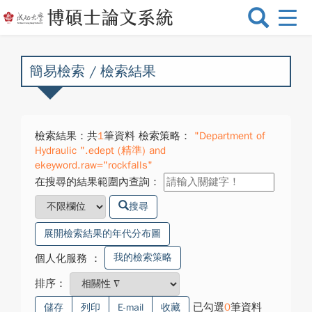
選
單
切
換
簡易檢索 / 檢索結果
檢索結果：共
1
筆資料 檢索策略：
"Department of
Hydraulic ".edept (精準) and
ekeyword.raw="rockfalls"
在搜尋的結果範圍內查詢：
搜尋
展開檢索結果的年代分布圖
我的檢索策略
個人化服務
：
排序：
已勾選
0
筆資料
儲存
列印
E-mail
收藏