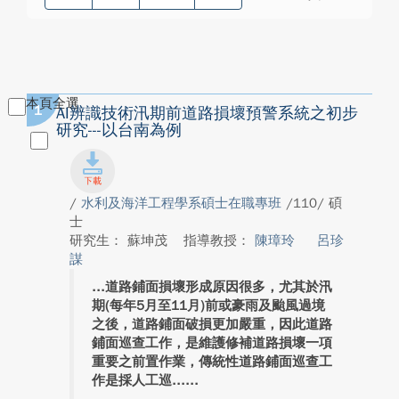
本頁全選
1
AI辨識技術汛期前道路損壞預警系統之初步
研究---以台南為例
/
水利及海洋工程學系碩士在職專班
/110/ 碩
士
研究生： 蘇坤茂
指導教授：
陳璋玲
呂珍
謀
道路鋪面損壞形成原因很多，尤其於汛
期(每年5月至11月)前或豪雨及颱風過境
之後，道路鋪面破損更加嚴重，因此道路
鋪面巡查工作，是維護修補道路損壞一項
重要之前置作業，傳統性道路鋪面巡查工
作是採人工巡...