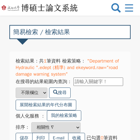
選
單
切
換
簡易檢索 / 檢索結果
檢索結果：共
1
筆資料 檢索策略：
"Department of
Hydraulic ".edept (精準) and ekeyword.raw="road
damage warning system"
在搜尋的結果範圍內查詢：
搜尋
展開檢索結果的年代分布圖
我的檢索策略
個人化服務
：
排序：
已勾選
0
筆資料
儲存
列印
E-mail
收藏