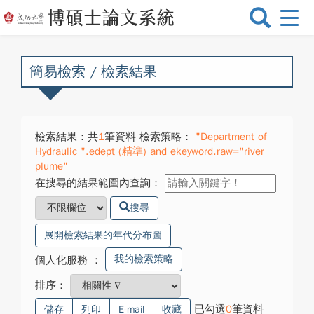
選
單
切
換
簡易檢索 / 檢索結果
檢索結果：共
1
筆資料 檢索策略：
"Department of
Hydraulic ".edept (精準) and ekeyword.raw="river
plume"
在搜尋的結果範圍內查詢：
搜尋
展開檢索結果的年代分布圖
我的檢索策略
個人化服務
：
排序：
已勾選
0
筆資料
儲存
列印
E-mail
收藏