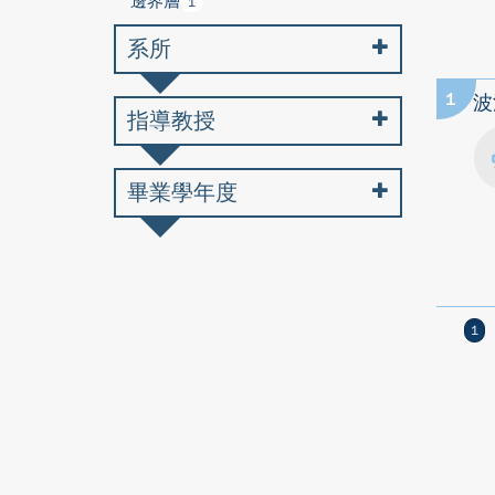
邊界層
1
系所
1
波
指導教授
畢業學年度
1