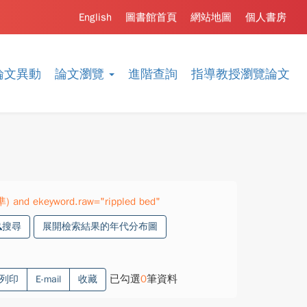
English
圖書館首頁
網站地圖
個人書房
論文異動
論文瀏覽
進階查詢
指導教授瀏覽論文
準) and ekeyword.raw="rippled bed"
搜尋
展開檢索結果的年代分布圖
已勾選
0
筆資料
列印
E-mail
收藏