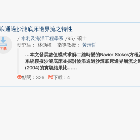
浪通過沙漣底床邊界流之特性
/
水利及海洋工程學系
/95/ 碩士
研究生： 林劭權
指導教授：
黃清哲
本文發展數值模式求解二維時變的Navier-Stoke
系統模擬沙漣底床並探討波浪通過沙漣底床邊界層流之運動
(2004)的實驗結果比...
點閱：326
下載：4