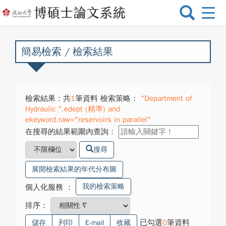
選
單
切
換
簡易檢索 / 檢索結果
檢索結果：共
1
筆資料 檢索策略：
"Department of
Hydraulic ".edept (精準) and
ekeyword.raw="reservoirs in parallel"
在搜尋的結果範圍內查詢：
搜尋
展開檢索結果的年代分布圖
我的檢索策略
個人化服務
：
排序：
已勾選
0
筆資料
儲存
列印
E-mail
收藏