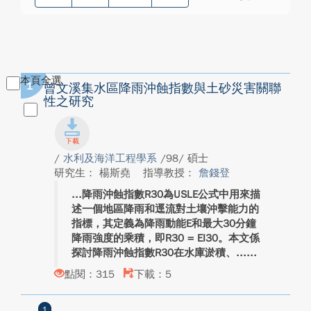
本頁全選
1
曾文溪集水區降雨沖蝕指數與土砂災害關聯
性之研究
/
水利及海洋工程學系
/98/ 碩士
研究生： 楊斯堯
指導教授：
詹錢登
降雨沖蝕指數R30為USLE公式中用來描
述一個地區降雨和逕流對土壤沖擊能力的
指標，其定義為降雨動能E和最大30分鐘
降雨強度的乘積，即R30 = EI30。本文係
探討降雨沖蝕指數R30在水庫淤積、...
點閱：315
下載：5
1