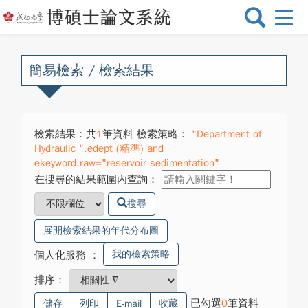
選
單
切
換
簡易檢索 / 檢索結果
檢索結果：共
1
筆資料 檢索策略：
"Department of
Hydraulic ".edept (精準) and
ekeyword.raw="reservoir sedimentation"
在搜尋的結果範圍內查詢：
搜尋
展開檢索結果的年代分布圖
我的檢索策略
個人化服務
：
排序：
已勾選
0
筆資料
儲存
列印
E-mail
收藏