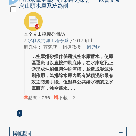
串聯水庫空庫排砂策略之探討 ─ 以曾文及
烏山頭水庫系統為例
本全文未授權公開AA
/
水利及海洋工程學系
/101/ 碩士
研究生： 蕭琬蓉
指導教授：
周乃昉
空庫排砂操作係藉洩空水庫蓄水，使庫
區逕流可以直接沖刷底床，在水庫底孔上
游形成沖刷錐與沖刷河槽，並造成溯源沖
刷作用，為排除水庫內既有淤積泥砂最有
效之防淤手段。但對具公共給水標的之水
庫而言，洩空蓄水...
點閱：296
下載：2
1
關鍵詞