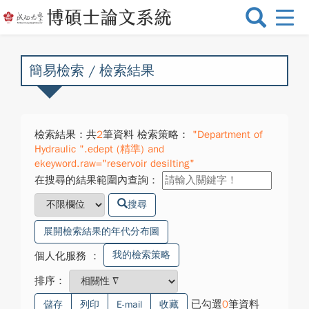
選
單
切
換
簡易檢索 / 檢索結果
檢索結果：共
2
筆資料 檢索策略：
"Department of
Hydraulic ".edept (精準) and
ekeyword.raw="reservoir desilting"
在搜尋的結果範圍內查詢：
搜尋
展開檢索結果的年代分布圖
我的檢索策略
個人化服務
：
排序：
已勾選
0
筆資料
儲存
列印
E-mail
收藏