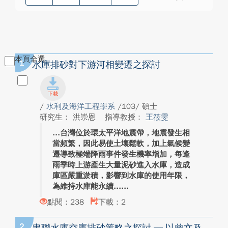
本頁全選
1
水庫排砂對下游河相變遷之探討
/
水利及海洋工程學系
/103/ 碩士
研究生： 洪崇恩
指導教授：
王筱雯
台灣位於環太平洋地震帶，地震發生相
當頻繁，因此易使土壤鬆軟，加上氣候變
遷導致極端降雨事件發生機率增加，每逢
雨季時上游產生大量泥砂進入水庫，造成
庫區嚴重淤積，影響到水庫的使用年限，
為維持水庫能永續...
點閱：238
下載：2
2