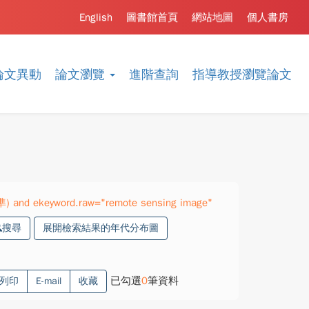
English
圖書館首頁
網站地圖
個人書房
論文異動
論文瀏覽
進階查詢
指導教授瀏覽論文
準) and ekeyword.raw="remote sensing image"
搜尋
展開檢索結果的年代分布圖
已勾選
0
筆資料
列印
E-mail
收藏