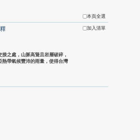
本頁全選
加入清單
釋
接之處，山脈高聳且岩層破碎，
亞熱帶氣候豐沛的雨量，使得台灣