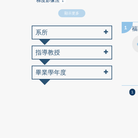
梯度影像法
1
顯示更多
1
福
系所
指導教授
畢業學年度
1