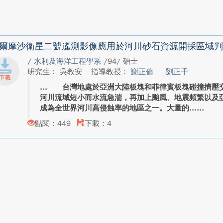
爾摩沙衛星二號遙測影像應用於河川砂石資源開採區域判
/
水利及海洋工程學系
/94/ 碩士
研究生： 吳教安
指導教授：
謝正倫
劉正千
台灣地處於亞洲大陸板塊和菲律賓板塊碰撞擠壓交
河川流域短小而水流急湍，再加上颱風、地震頻繁以及
成為全世界河川高侵蝕率的地區之一。大量的...
點閱：449
下載：4