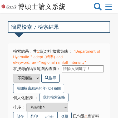
選
單
切
換
簡易檢索 / 檢索結果
檢索結果：共
1
筆資料 檢索策略：
"Department of
Hydraulic ".edept (精準) and
ekeyword.raw="regional rainfall intensity"
在搜尋的結果範圍內查詢：
搜尋
展開檢索結果的年代分布圖
我的檢索策略
個人化服務
：
排序：
已勾選
0
筆資料
儲存
列印
E-mail
收藏