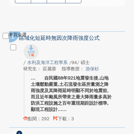
本頁全選
1
區域化短延時無因次降雨強度公式
/
水利及海洋工程學系
/94/ 碩士
研究生： 莊麗蓉
指導教授：
游保杉
自民國88年921地震發生後,山地
土壤鬆動嚴重,土石流發生區所量測之降
雨強度及其降雨延時明顯不同於地震前,
而且近年颱風所帶來之最大降雨量多高於
防洪工程設施之百年重現期距設計標準,
顯現工程設計...
點閱：292
下載：3