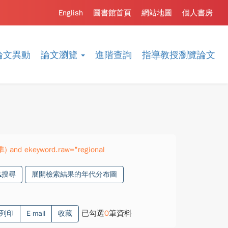
English
圖書館首頁
網站地圖
個人書房
論文異動
論文瀏覽
進階查詢
指導教授瀏覽論文
準) and ekeyword.raw="regional
搜尋
展開檢索結果的年代分布圖
已勾選
0
筆資料
列印
E-mail
收藏