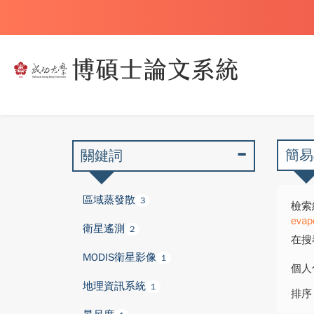
簡易
關鍵詞
區域蒸發散
3
檢索
evap
衛星遙測
2
在搜
MODIS衛星影像
1
個人
地理資訊系統
1
排序