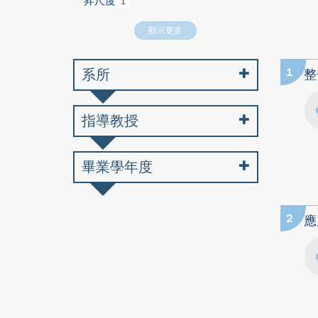
昇尺度
1
顯示更多
系所
1
整
指導教授
畢業學年度
2
應