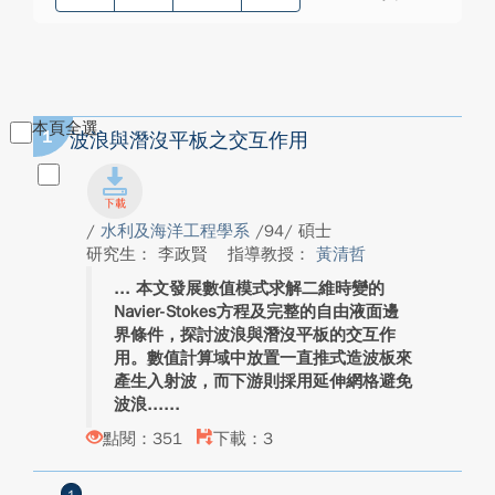
本頁全選
1
波浪與潛沒平板之交互作用
/
水利及海洋工程學系
/94/ 碩士
研究生： 李政賢
指導教授：
黃清哲
本文發展數值模式求解二維時變的
Navier-Stokes方程及完整的自由液面邊
界條件，探討波浪與潛沒平板的交互作
用。數值計算域中放置一直推式造波板來
產生入射波，而下游則採用延伸網格避免
波浪...
點閱：351
下載：3