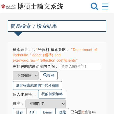
選
單
切
換
簡易檢索 / 檢索結果
檢索結果：共
1
筆資料 檢索策略：
"Department of
Hydraulic ".edept (精準) and
ekeyword.raw="reflection coefficients"
在搜尋的結果範圍內查詢：
搜尋
展開檢索結果的年代分布圖
我的檢索策略
個人化服務
：
排序：
已勾選
0
筆資料
儲存
列印
E-mail
收藏