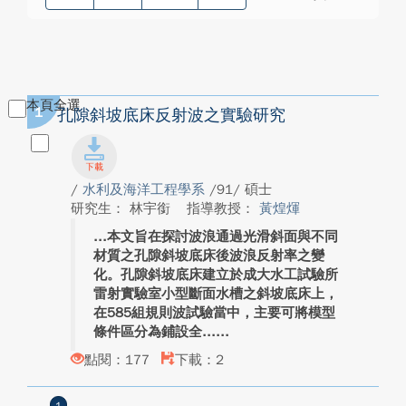
本頁全選
1
孔隙斜坡底床反射波之實驗研究
/
水利及海洋工程學系
/91/ 碩士
研究生： 林宇銜
指導教授：
黃煌煇
本文旨在探討波浪通過光滑斜面與不同
材質之孔隙斜坡底床後波浪反射率之變
化。孔隙斜坡底床建立於成大水工試驗所
雷射實驗室小型斷面水槽之斜坡底床上，
在585組規則波試驗當中，主要可將模型
條件區分為鋪設全...
點閱：177
下載：2