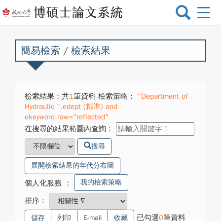
選
單
切
換
簡易檢索 / 檢索結果
檢索結果：共
1
筆資料 檢索策略：
"Department of
Hydraulic ".edept (精準) and
ekeyword.raw="reflected"
在搜尋的結果範圍內查詢：
搜尋
展開檢索結果的年代分布圖
我的檢索策略
個人化服務
：
排序：
已勾選
0
筆資料
儲存
列印
E-mail
收藏