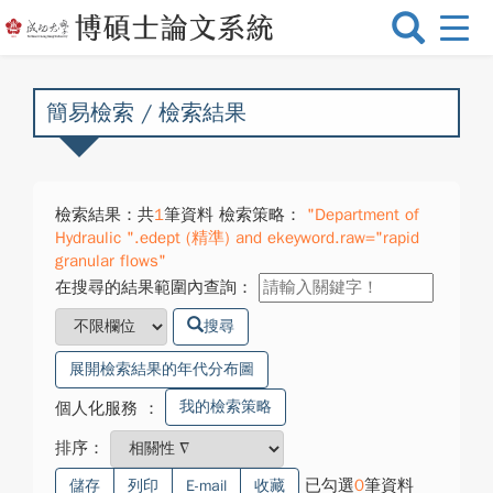
選
單
切
換
簡易檢索 / 檢索結果
檢索結果：共
1
筆資料 檢索策略：
"Department of
Hydraulic ".edept (精準) and ekeyword.raw="rapid
granular flows"
在搜尋的結果範圍內查詢：
搜尋
展開檢索結果的年代分布圖
我的檢索策略
個人化服務
：
排序：
已勾選
0
筆資料
儲存
列印
E-mail
收藏