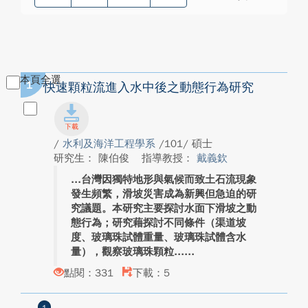
本頁全選
1
快速顆粒流進入水中後之動態行為研究
/
水利及海洋工程學系
/101/ 碩士
研究生： 陳伯俊
指導教授：
戴義欽
台灣因獨特地形與氣候而致土石流現象
發生頻繁，滑坡災害成為新興但急迫的研
究議題。本研究主要探討水面下滑坡之動
態行為；研究藉探討不同條件（渠道坡
度、玻璃珠試體重量、玻璃珠試體含水
量），觀察玻璃珠顆粒...
點閱：331
下載：5