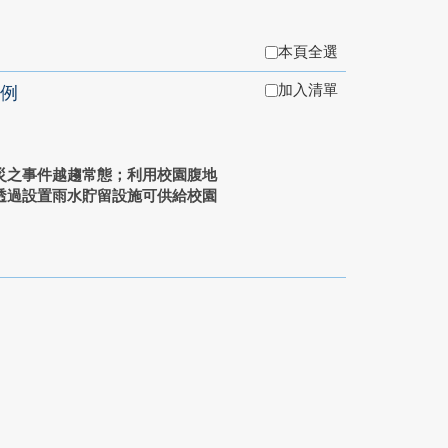
本頁全選
加入清單
例
災之事件越趨常態；利用校園腹地
透過設置雨水貯留設施可供給校園