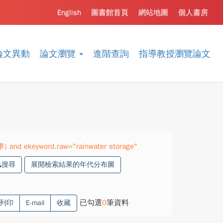
English
圖書館首頁
網站地圖
個人書房
論文異動
論文瀏覽
進階查詢
指導教授瀏覽論文
準) and ekeyword.raw="rainwater storage"
搜尋
展開檢索結果的年代分布圖
已勾選
0
筆資料
列印
E-mail
收藏