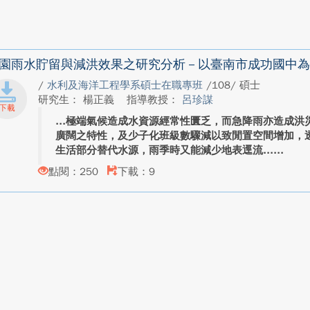
園雨水貯留與減洪效果之研究分析－以臺南市成功國中為
/
水利及海洋工程學系碩士在職專班
/108/ 碩士
研究生： 楊正義
指導教授：
呂珍謀
極端氣候造成水資源經常性匱乏，而急降雨亦造成洪
廣闊之特性，及少子化班級數驟減以致閒置空間增加，
生活部分替代水源，雨季時又能減少地表逕流...
點閱：250
下載：9