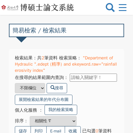
選
單
切
換
簡易檢索 / 檢索結果
檢索結果：共
2
筆資料 檢索策略：
"Department of
Hydraulic ".edept (精準) and ekeyword.raw="rainfall
erosivity index"
在搜尋的結果範圍內查詢：
搜尋
展開檢索結果的年代分布圖
我的檢索策略
個人化服務
：
排序：
已勾選
0
筆資料
儲存
列印
E-mail
收藏