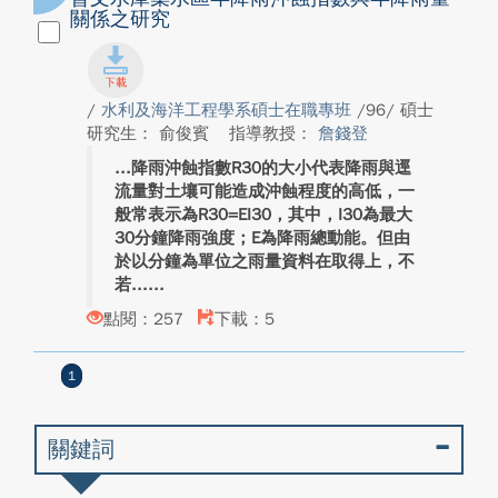
關係之研究
/
水利及海洋工程學系碩士在職專班
/96/ 碩士
研究生： 俞俊賓
指導教授：
詹錢登
降雨沖蝕指數R30的大小代表降雨與逕
流量對土壤可能造成沖蝕程度的高低，一
般常表示為R30=EI30，其中，I30為最大
30分鐘降雨強度；E為降雨總動能。但由
於以分鐘為單位之雨量資料在取得上，不
若...
點閱：257
下載：5
1
關鍵詞