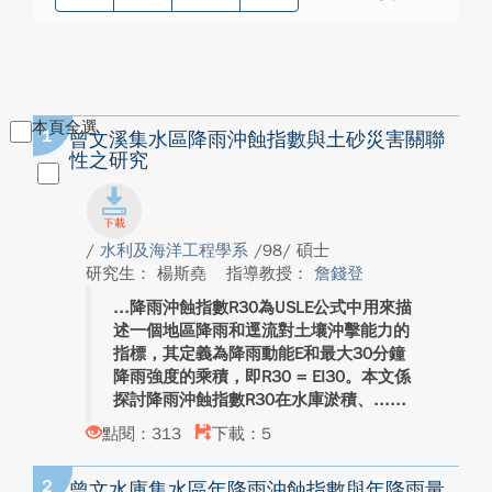
本頁全選
1
曾文溪集水區降雨沖蝕指數與土砂災害關聯
性之研究
/
水利及海洋工程學系
/98/ 碩士
研究生： 楊斯堯
指導教授：
詹錢登
降雨沖蝕指數R30為USLE公式中用來描
述一個地區降雨和逕流對土壤沖擊能力的
指標，其定義為降雨動能E和最大30分鐘
降雨強度的乘積，即R30 = EI30。本文係
探討降雨沖蝕指數R30在水庫淤積、...
點閱：313
下載：5
2
曾文水庫集水區年降雨沖蝕指數與年降雨量