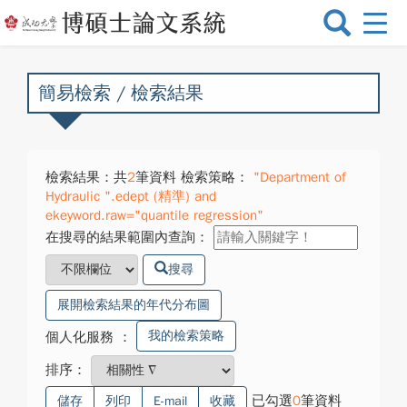
選
單
切
換
簡易檢索 / 檢索結果
檢索結果：共
2
筆資料 檢索策略：
"Department of
Hydraulic ".edept (精準) and
ekeyword.raw="quantile regression"
在搜尋的結果範圍內查詢：
搜尋
展開檢索結果的年代分布圖
我的檢索策略
個人化服務
：
排序：
已勾選
0
筆資料
儲存
列印
E-mail
收藏