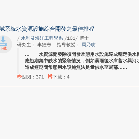
域系統水資源設施綜合開發之最佳排程
/
水利及海洋工程學系
/101/ 博士
研究生： 李皓志
指導教授：
周乃昉
水資源開發除須開發常態用水設施達成穩定供水目
應短期集中缺水的緊急情況，例如暴雨後水庫蓄水與河
造成短期間常態用水設施無法足量供水至局部...
點閱：371
下載：4