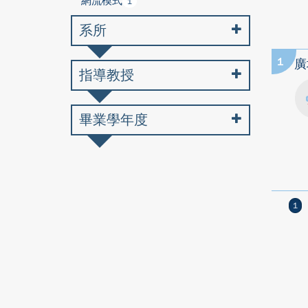
網流模式
1
系所
1
廣
指導教授
畢業學年度
1