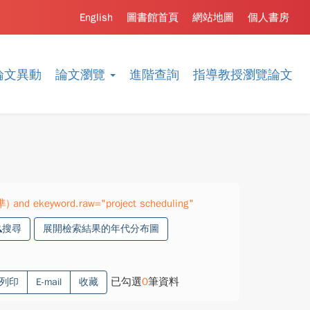
English
圖書館首頁
網站地圖
個人書房
論文異動
論文瀏覽
進階查詢
指導教授瀏覽論文
準) and ekeyword.raw="project scheduling"
搜尋
展開檢索結果的年代分布圖
已勾選
0
筆資料
列印
E-mail
收藏