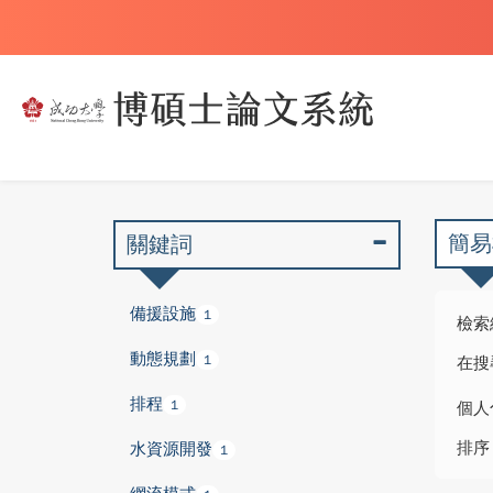
簡易
關鍵詞
備援設施
1
檢索
動態規劃
1
在搜
排程
1
個人
排序
水資源開發
1