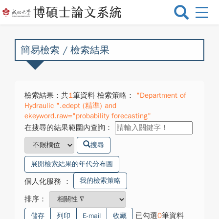
選
單
切
換
簡易檢索 / 檢索結果
檢索結果：共
1
筆資料 檢索策略：
"Department of
Hydraulic ".edept (精準) and
ekeyword.raw="probability forecasting"
在搜尋的結果範圍內查詢：
搜尋
展開檢索結果的年代分布圖
我的檢索策略
個人化服務
：
排序：
已勾選
0
筆資料
儲存
列印
E-mail
收藏