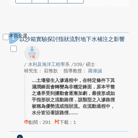
本頁全選
1
以沙箱實驗探討指狀流對地下水補注之影響
/
水利及海洋工程學系
/109/ 碩士
研究生： 莊惟歆
指導教授：
羅偉誠
土壤發生入滲過程中，在特定條件下其
濕潤鋒面會轉變為非穩定鋒面，原本平整
之邊界受到擾動會逐漸加劇，最後形成如
手指形狀之流動路徑，該類型之入滲路徑
被稱為優勢流或指狀流。在流動過程中，
水分皆沿著該路徑...
點閱：291
下載：1