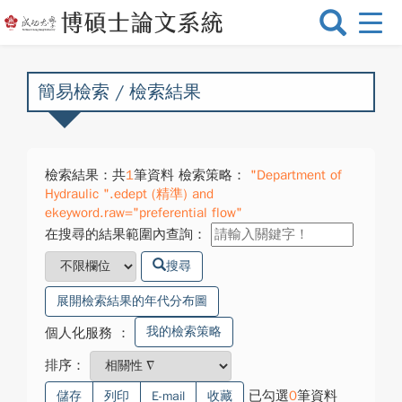
選
單
切
換
簡易檢索 / 檢索結果
檢索結果：共
1
筆資料 檢索策略：
"Department of
Hydraulic ".edept (精準) and
ekeyword.raw="preferential flow"
在搜尋的結果範圍內查詢：
搜尋
展開檢索結果的年代分布圖
我的檢索策略
個人化服務
：
排序：
已勾選
0
筆資料
儲存
列印
E-mail
收藏