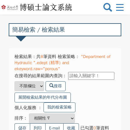
選
單
切
換
簡易檢索 / 檢索結果
檢索結果：共
8
筆資料 檢索策略：
"Department of
Hydraulic ".edept (精準) and
ekeyword.raw="porous"
在搜尋的結果範圍內查詢：
搜尋
展開檢索結果的年代分布圖
我的檢索策略
個人化服務
：
排序：
已勾選
0
筆資料
儲存
列印
E-mail
收藏