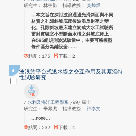
研究生： 林宇銜
指導教授：
黃煌煇
本文旨在探討波浪通過光滑斜面與不同
材質之孔隙斜坡底床後波浪反射率之變
化。孔隙斜坡底床建立於成大水工試驗所
雷射實驗室小型斷面水槽之斜坡底床上，
在585組規則波試驗當中，主要可將模型
條件區分為鋪設全...
點閱：175
下載：2
4
波浪於平台式透水堤之交互作用及其紊流特
性試驗研究
/
水利及海洋工程學系
/99/ 碩士
研究生： 畢藏戈
指導教授：
許泰文
none
點閱：232
下載：4