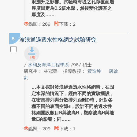
浪溯升之影響。試驗時海堤之孔隙覆面層
厚度固定為0.2倍水深，然後變化護基之
厚度及...
點閱：269
下載：2
8
波浪通過透水性格網之試驗研究
/
水利及海洋工程學系
/96/ 碩士
研究生： 林冠榮
指導教授：
黃進坤
唐啟
釗
本文探討波浪經過透水性格網時，在固
定水深的情況下，經由不同的實驗擺設，
在密集排列與分散排列距離D時，針對各
種不同的表面空隙ε，設計不同的透水性
格網擺設數目N與波高H，觀察波高H與能
量E的影響；同...
點閱：209
下載：1