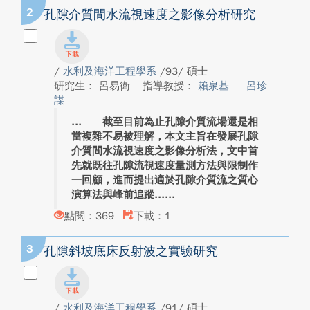
2
孔隙介質間水流視速度之影像分析研究
/
水利及海洋工程學系
/93/ 碩士
研究生： 呂易衛
指導教授：
賴泉基
呂珍
謀
截至目前為止孔隙介質流場還是相
當複雜不易被理解，本文主旨在發展孔隙
介質間水流視速度之影像分析法，文中首
先就既往孔隙流視速度量測方法與限制作
一回顧，進而提出適於孔隙介質流之質心
演算法與峰前追蹤...
點閱：369
下載：1
3
孔隙斜坡底床反射波之實驗研究
/
水利及海洋工程學系
/91/ 碩士