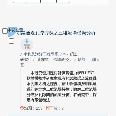
本頁全選
1
明渠通過孔隙方塊之三維流場模擬分析
/
水利及海洋工程學系
/95/ 碩士
研究生： 黃婉筑
指導教授：
呂珍謀
賴泉
基
本研究使用泛用計算流體力學FLUENT
軟體模擬本研究室現有的試驗渠道流經透
水孔隙方塊之流況，藉由軟體模擬明渠通
過孔隙方塊三維流場特性，瞭解三維流場
分布及孔隙間的流速分佈。在研究中，採
用有限體積法...
點閱：259
下載：7