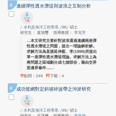
5
連續彈性透水潛堤與波浪之互制分析
/
水利及海洋工程學系
/96/ 碩士
研究生： 葉旭璽
指導教授：
李兆芳
本文研究主要針對波浪通過連續兩座彈
性透水潛堤之問題，提出一理論解析解。
求解方法為直接延伸藍、李(1999)所提出
單一座彈性透水潛堤理論。求解方法上為
將問題之區域劃分成七個部份，藉由交界
面邊界條件...
點閱：249
下載：4
6
成功筐網對定斜坡碎波帶之沖淤研究
/
水利及海洋工程學系
/99/ 碩士
研究生： 翁丞懋
指導教授：
黃進坤