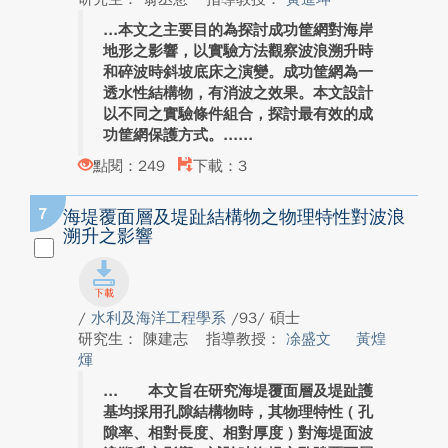
本文之主要目的為探討成功筐網對海岸
地形之影響，以實驗方法觀察波浪溯升時
和碎波時斜坡底床之演變。成功筐網為一
透水性結構物，有消波之效果。本文設計
以不同之實驗條件組合，探討最有效的成
功筐網保護方式。...
點閱：249
下載：3
7
海堤覆面層及堤趾結構物之物理特性對波浪
溯升之影響
/
水利及海洋工程學系
/93/ 碩士
研究生： 陳建志
指導教授：
凃盛文
黃煌
煇
本文旨在研究海堤覆面層及堤趾護
基均採用孔隙結構物時，其物理特性 ( 孔
隙率、相對長度、相對厚度 ) 對海堤面波