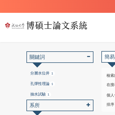
簡易
關鍵詞
分層水位井
1
檢索
孔彈性理論
1
在搜
抽水試驗
1
個人
系所
排序