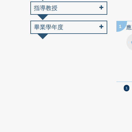
指導教授
畢業學年度
1
應
1