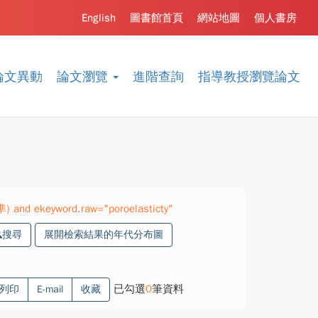
English
圖書館首頁
網站地圖
個人書房
論文異動
論文瀏覽
進階查詢
指導教授瀏覽論文
準) and ekeyword.raw="poroelasticty"
搜尋
展開檢索結果的年代分布圖
已勾選
0
筆資料
列印
E-mail
收藏