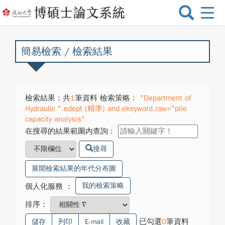
選
單
切
換
簡易檢索 / 檢索結果
檢索結果：共
1
筆資料 檢索策略：
"Department of
Hydraulic ".edept (精準) and ekeyword.raw="pile
capacity analysis"
在搜尋的結果範圍內查詢：
搜尋
展開檢索結果的年代分布圖
我的檢索策略
個人化服務
：
排序：
已勾選
0
筆資料
儲存
列印
E-mail
收藏