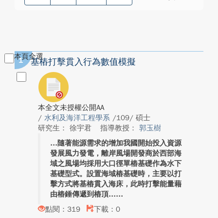
本頁全選
1
基樁打擊貫入行為數值模擬
本全文未授權公開AA
/
水利及海洋工程學系
/109/ 碩士
研究生： 徐宇君
指導教授：
郭玉樹
隨著能源需求的增加我國開始投入資源
發展風力發電，離岸風場開發商於西部海
域之風場均採用大口徑單樁基礎作為水下
基礎型式。設置海域樁基礎時，主要以打
擊方式將基樁貫入海床，此時打擊能量藉
由樁錘傳遞到樁頂...
點閱：319
下載：0