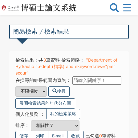
選
單
切
換
簡易檢索 / 檢索結果
檢索結果：共
3
筆資料 檢索策略：
"Department of
Hydraulic ".edept (精準) and ekeyword.raw="pier
scour"
在搜尋的結果範圍內查詢：
搜尋
展開檢索結果的年代分布圖
我的檢索策略
個人化服務
：
排序：
已勾選
0
筆資料
儲存
列印
E-mail
收藏