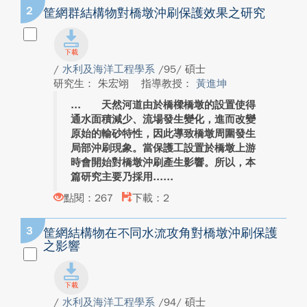
2
筐網群結構物對橋墩沖刷保護效果之研究
/
水利及海洋工程學系
/95/ 碩士
研究生： 朱宏翊
指導教授：
黃進坤
天然河道由於橋樑橋墩的設置使得
通水面積減少、流場發生變化，進而改變
原始的輸砂特性，因此導致橋墩周圍發生
局部沖刷現象。當保護工設置於橋墩上游
時會開始對橋墩沖刷產生影響。所以，本
篇研究主要乃採用...
點閱：267
下載：2
3
筐網結構物在不同水流攻角對橋墩沖刷保護
之影響
/
水利及海洋工程學系
/94/ 碩士