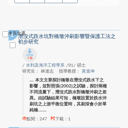
本頁全選
1
潛沒式跌水坑對橋墩沖刷影響暨保護工法之
初步研究
/
水利及海洋工程學系
/91/ 碩士
研究生： 林達志
指導教授：
黃進坤
本文主要探討橋墩在潛沒式跌水下之
影響，並對照張(2002)之試驗，探討兩種
不同流量下，潛沒式跌水對橋墩沖刷之差
異。由試驗結果可知，橋墩設置於跌水沖
刷坑之上游平衡位置時，其刷深會小於單
純橋...
點閱：247
下載：1