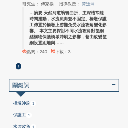
研究生： 傅家揚
指導教授：
黃進坤
摘要 天然河道蜿蜒曲折、主深槽常隨
時間擺動，水流流向並不固定。橋墩保護
工佈置於橋墩上游難免受水流攻角變化影
響。 本文主要探討不同水流攻角對筐網
結構物保護橋墩沖刷之影響，藉由改變筐
網設置距離與...
點閱：240
下載：3
1
關鍵詞
橋墩沖刷
3
保護工
1
水流攻角
1