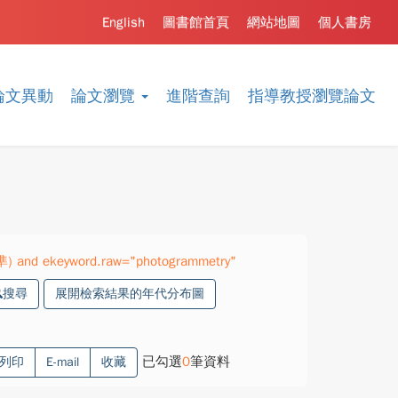
English
圖書館首頁
網站地圖
個人書房
論文異動
論文瀏覽
進階查詢
指導教授瀏覽論文
精準) and ekeyword.raw="photogrammetry"
搜尋
展開檢索結果的年代分布圖
已勾選
0
筆資料
列印
E-mail
收藏