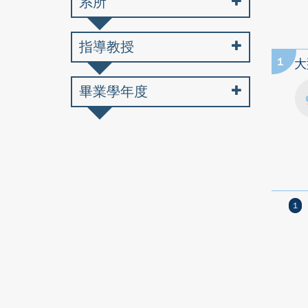
系所
指導教授
1
大
畢業學年度
1